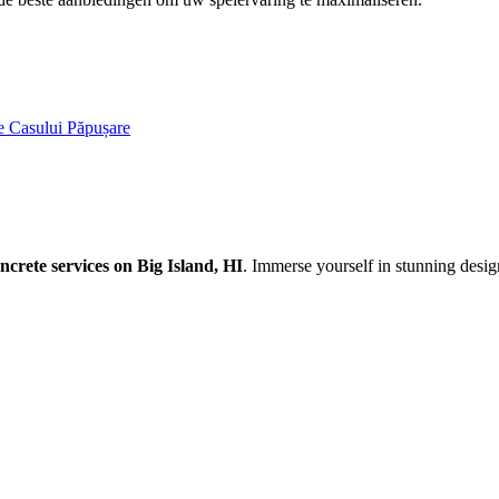
le Casului Păpușare
ncrete services on Big Island, HI
. Immerse yourself in stunning design