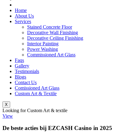
Home
About Us
Services
Stained Concrete Floor
Decorative Wall Finishing
Decorative Ceiling Finishing
Interior Painting
Power Washing
Commissioned Art Glass
Faqs
Gallery
Testimonials
Blogs
Contact Us
Comissioned Art Glass
Custom Art & Textile
X
Looking for Custom Art & textile
View
De beste acties bij EZCASH Casino in 2025