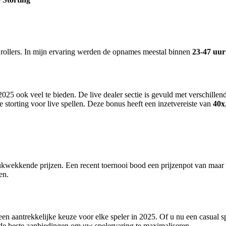
 rollers. In mijn ervaring werden de opnames meestal binnen
23-47 uur
5 ook veel te bieden. De live dealer sectie is gevuld met verschillende
 storting voor live spellen. Deze bonus heeft een inzetvereiste van
40x
wekkende prijzen. Een recent toernooi bood een prijzenpot van maar 
en.
ntrekkelijke keuze voor elke speler in 2025. Of u nu een casual speler b
 de beste aanbiedingen om uw spelervaring te maximaliseren.