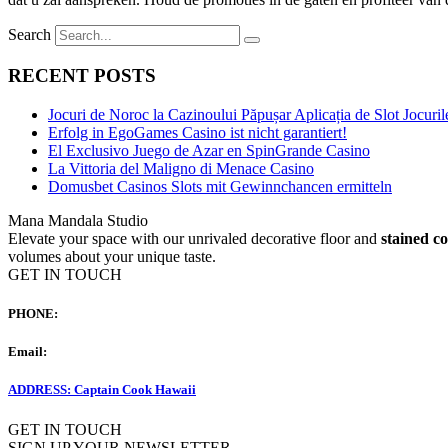
Search
RECENT POSTS
Jocuri de Noroc la Cazinoului Păpușar Aplicația de Slot Jocuri
Erfolg in EgoGames Casino ist nicht garantiert!
El Exclusivo Juego de Azar en SpinGrande Casino
La Vittoria del Maligno di Menace Casino
Domusbet Casinos Slots mit Gewinnchancen ermitteln
Mana Mandala Studio
Elevate your space with our unrivaled decorative floor and
stained co
volumes about your unique taste.
GET IN TOUCH
PHONE:
(808) 493-9231
Email:
damon.manamandala@icloud.com
ADDRESS:
Captain Cook Hawaii
GET IN TOUCH
SIGN UP YOUR NEWSLETTER