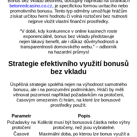
Bonus bez vkladu betonred, dostupný například na stránkách
betonredcasino.co.cz
, je specifickou formou uvítacího nebo
promotivního bonusu. Tento typ odměny umožňuje hráčům
získat určitou herní hodnotu či volná roztočení bez nutnosti
nejprve vložit vlastní finanční prostředky.
“V době, kdy konkurence v online kasinech roste
exponenciálně, bonus bez vkladu představuje
nejen lákavý benefit, ale i důkaz důvěryhodnosti a
transparentnosti domovského webu.” – odborník
na hazardní průmysl
Strategie efektivního využití bonusů
bez vkladu
Úspěšná strategie spoléhá nejen na výhodnost samotného
bonusu, ale i na porozumění podmínkám. Hráči by měli
věnovat pozornost například požadavkům na protočení,
časovým omezením či hrám, na které lze bonusové
prostředky použít.
Parametr
Popis
Požadavky na
Kolikrát musí být bonusová částka nebo výhry
protočení
protočeny, než jsou vybratelné.
Časové
Maximální doba, po kterou lze bonus využít a