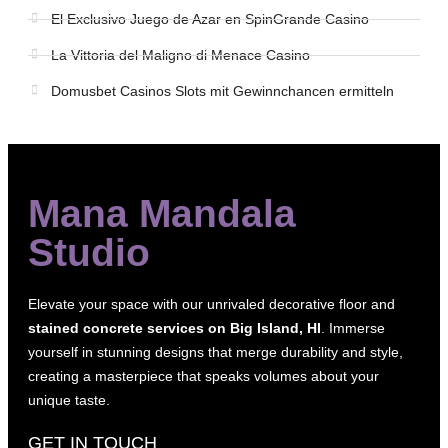
El Exclusivo Juego de Azar en SpinGrande Casino
La Vittoria del Maligno di Menace Casino
Domusbet Casinos Slots mit Gewinnchancen ermitteln
Mana Mandala
Studio
Elevate your space with our unrivaled decorative floor and
stained concrete services on Big Island, HI
. Immerse
yourself in stunning designs that merge durability and style,
creating a masterpiece that speaks volumes about your
unique taste.
GET IN TOUCH