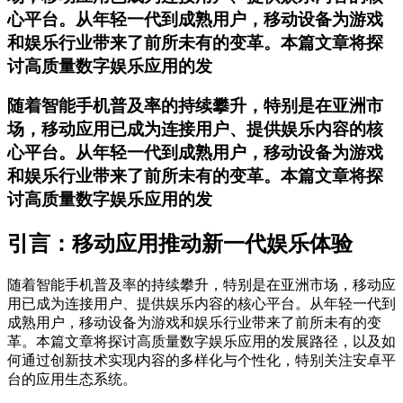
心平台。从年轻一代到成熟用户，移动设备为游戏
和娱乐行业带来了前所未有的变革。本篇文章将探
讨高质量数字娱乐应用的发
随着智能手机普及率的持续攀升，特别是在亚洲市
场，移动应用已成为连接用户、提供娱乐内容的核
心平台。从年轻一代到成熟用户，移动设备为游戏
和娱乐行业带来了前所未有的变革。本篇文章将探
讨高质量数字娱乐应用的发
引言：移动应用推动新一代娱乐体验
随着智能手机普及率的持续攀升，特别是在亚洲市场，移动应
用已成为连接用户、提供娱乐内容的核心平台。从年轻一代到
成熟用户，移动设备为游戏和娱乐行业带来了前所未有的变
革。本篇文章将探讨高质量数字娱乐应用的发展路径，以及如
何通过创新技术实现内容的多样化与个性化，特别关注安卓平
台的应用生态系统。