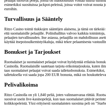
pelaajat suosivat pelejä, joissa on mahdollisuus voittaa suuria sum
esimerkiksi suosituissa jackpot-peleissä, joissa voitot voivat nousta 
euroihin.
Turvallisuus ja Sääntely
Ritzo Casino toimii tiukkojen sääntöjen alaisena, ja tämä on tärkeää s
että suomalaisille pelaajille. Poliisihallitus valvoo kaikkia toimintoja
pelaajien turvallisuuden. Itse asiassa, pelaajilla on mahdollisuus asetta
käyttää itsepoissulkemistyökaluja, mikä tekee pelaamisesta vastuullis
Bonukset ja Tarjoukset
Ruotsalaiset ja suomalaiset pelaajat voivat hyödyntää erilaisia bonuk
Casinolla. Ruotsalaisille saatetaan tarjota erikoistarjouksia, kuten il
taas suomalaiset pelaajat voivat saada talletusbonuksia. Esimerkiksi
talletuksella voi saada jopa 200 EUR bonusta, mikä on houkutteleva 
Pelivalikoima
Ritzo Casinolla on yli 1,840 peliä, joten valinnanvaraa riittää. Ruotsa
suosivat usein live-kasinopelejä, kun taas suomalaiset pitävät perintei
kolikkopeleistä. Yksi erityisesti suomalaisten suosima peli on “Starbu