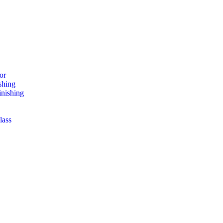
or
shing
inishing
lass