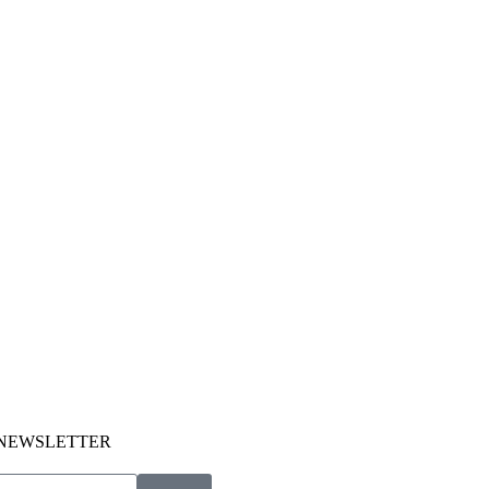
 NEWSLETTER