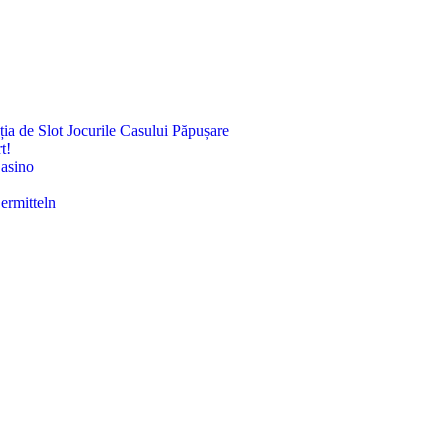
ia de Slot Jocurile Casului Păpușare
t!
asino
ermitteln