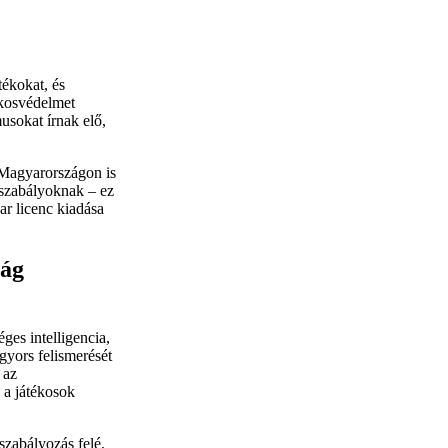
tékokat, és
ékosvédelmet
usokat írnak elő,
k Magyarországon is
gszabályoknak – ez
ar licenc kiadása
ság
ges intelligencia,
gyors felismerését
 az
 a játékosok
szabályozás felé,