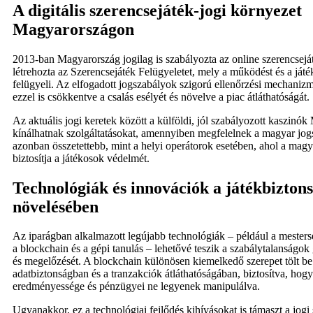
A digitális szerencsejáték-jogi környezet
Magyarországon
2013-ban Magyarország jogilag is szabályozta az online szerencsejá
létrehozta az Szerencsejáték Felügyeletet, mely a működést és a ját
felügyeli. Az elfogadott jogszabályok szigorú ellenőrzési mechanizm
ezzel is csökkentve a csalás esélyét és növelve a piac átláthatóságát.
Az aktuális jogi keretek között a külföldi, jól szabályozott kaszinó
kínálhatnak szolgáltatásokat, amennyiben megfelelnek a magyar jo
azonban összetettebb, mint a helyi operátorok esetében, ahol a magy
biztosítja a játékosok védelmét.
Technológiák és innovációk a játékbizton
növelésében
Az iparágban alkalmazott legújabb technológiák – például a mestersé
a blockchain és a gépi tanulás – lehetővé teszik a szabálytalanságok 
és megelőzését. A blockchain különösen kiemelkedő szerepet tölt be
adatbiztonságban és a tranzakciók átláthatóságában, biztosítva, hogy
eredményessége és pénzügyei ne legyenek manipulálva.
Ugyanakkor, ez a technológiai fejlődés kihívásokat is támaszt a jogi 