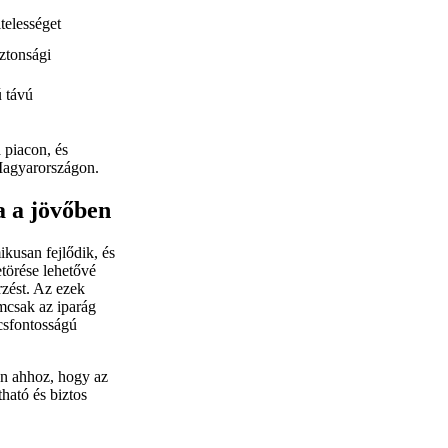
itelességet
iztonsági
ú távú
 piacon, és
 Magyarországon.
a a jövőben
kusan fejlődik, és
etörése lehetővé
rzést. Az ezek
emcsak az iparág
lcsfontosságú
on ahhoz, hogy az
ható és biztos