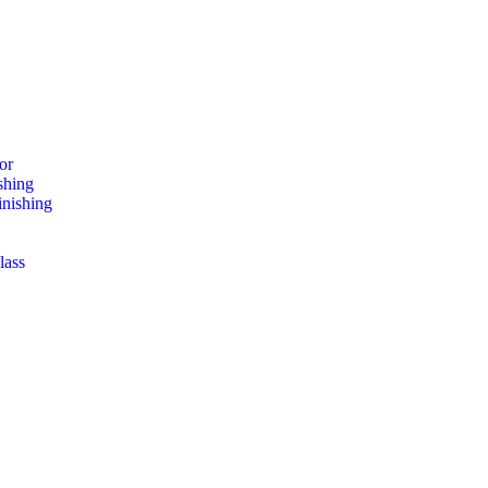
or
shing
inishing
lass