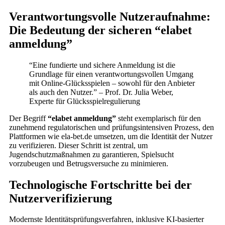
Verantwortungsvolle Nutzeraufnahme:
Die Bedeutung der sicheren “elabet
anmeldung”
“Eine fundierte und sichere Anmeldung ist die
Grundlage für einen verantwortungsvollen Umgang
mit Online-Glücksspielen – sowohl für den Anbieter
als auch den Nutzer.” – Prof. Dr. Julia Weber,
Experte für Glücksspielregulierung
Der Begriff
“elabet anmeldung”
steht exemplarisch für den
zunehmend regulatorischen und prüfungsintensiven Prozess, den
Plattformen wie ela-bet.de umsetzen, um die Identität der Nutzer
zu verifizieren. Dieser Schritt ist zentral, um
Jugendschutzmaßnahmen zu garantieren, Spielsucht
vorzubeugen und Betrugsversuche zu minimieren.
Technologische Fortschritte bei der
Nutzerverifizierung
Modernste Identitätsprüfungsverfahren, inklusive KI-basierter