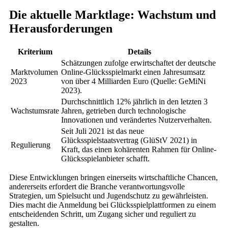
Die aktuelle Marktlage: Wachstum und
Herausforderungen
Kriterium
Details
Schätzungen zufolge erwirtschaftet der deutsche
Marktvolumen
Online-Glücksspielmarkt einen Jahresumsatz
2023
von über 4 Milliarden Euro (Quelle: GeMiNi
2023).
Durchschnittlich 12% jährlich in den letzten 3
Wachstumsrate
Jahren, getrieben durch technologische
Innovationen und verändertes Nutzerverhalten.
Seit Juli 2021 ist das neue
Glücksspielstaatsvertrag (GlüStV 2021) in
Regulierung
Kraft, das einen kohärenten Rahmen für Online-
Glücksspielanbieter schafft.
Diese Entwicklungen bringen einerseits wirtschaftliche Chancen,
andererseits erfordert die Branche verantwortungsvolle
Strategien, um Spielsucht und Jugendschutz zu gewährleisten.
Dies macht die Anmeldung bei Glücksspielplattformen zu einem
entscheidenden Schritt, um Zugang sicher und reguliert zu
gestalten.