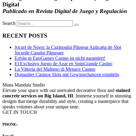
Digital
Publicado en Revista Digital de Juego y Regulación
Search
RECENT POSTS
Jocuri de Noroc la Cazinoului Păpușar Aplicația de Slot
Jocurile Casului Păpușare
Erfolg in EgoGames Casino ist nicht garantiert!
El Exclusivo Juego de Azar en SpinGrande Casino
La Vittoria del Maligno di Menace Casino
Domusbet Casinos Slots mit Gewinnchancen ermitteln
Mana Mandala Studio
Elevate your space with our unrivaled decorative floor and
stained
concrete services on Big Island, HI
. Immerse yourself in stunning
designs that merge durability and style, creating a masterpiece that
speaks volumes about your unique taste.
GET IN TOUCH
PHONE:
(808) 493-9231
Email:
damon.manamandala@icloud.com