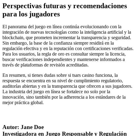
Perspectivas futuras y recomendaciones
para los jugadores
El panorama del juego en línea continúa evolucionando con la
integración de nuevas tecnologías como la inteligencia artificial y la
blockchain, que prometen incrementar la transparencia y seguridad.
Sin embargo, la base de la confianza siempre residirá en la
regulación efectiva y en la reputación con certificaciones verificadas.
Para los usuarios, la regla de oro es consultar siempre la licencia,
buscar verificaciones independientes y mantenerse informados a
través de plataformas de revisión acreditadas.
En resumen, si tienes dudas sobre si tsars casino funciona, la
respuesta se encuentra en su nivel de cumplimiento regulatorio,
auditorías abiertas y en la transparencia que ofrecen a sus jugadores.
La industria del juego en línea se fortalece no solo por la
innovación, sino también por la adherencia a los estándares de la
mejor práctica global.
Autor: Jane Doe
Investigadora en Juego Responsable y Regulación