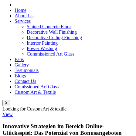
Home
About Us
Services
Stained Concrete Floor
Decorative Wall Finishing
Decorative Ceiling Finishing
Interior Painting
Power Washing
Commissioned Art Glass
Faqs
Gallery
Testimonials
Blogs
Contact Us
Comissioned Art Glass
Custom Art & Textile
X
Looking for Custom Art & textile
View
Innovative Strategien im Bereich Online-
Glücksspiel: Das Potenzial von Bonusangeboten