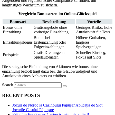
Angeboten und regulatorischer Compliance zu finden, um
langfristiges Wachstum zu sichern.
Vergleich: Bonusarten im Online-Glücksspiel
Bonusart
Beschreibung
Vorteile
Bonus ohne
Gratisangebote ohne
Geringes Risiko, hohe
Einzahlung
vorherige Einzahlung
Attraktivität für Tests
Bonus bei
Höhere Guthaben,
Einzahlungsbonus
Ersteinzahlung oder
längeres
Folgeeinzahlungen
Spielvergnügen
Gratis Drehungen an
Schneller Einstieg,
Freispiele
Spielautomaten
Fokus auf Slots
Die strategische Einbindung von Aktionen wie bonus ohne
einzahlung betbolt trägt dazu bei, die Glaubwürdigkeit und
Attraktivität eines Anbieters zu erhöhen.
Search
RECENT POSTS
Jocuri de Noroc la Cazinoului Păpușar Aplicația de Slot
Jocurile Casului Păpușare
Erfolg in EgoGames Casino ist nicht garantiert!