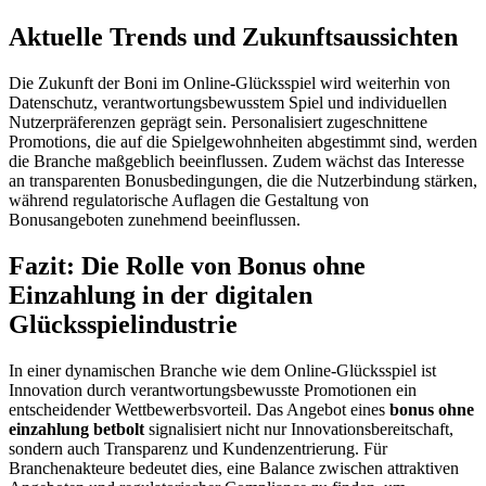
Aktuelle Trends und Zukunftsaussichten
Die Zukunft der Boni im Online-Glücksspiel wird weiterhin von
Datenschutz, verantwortungsbewusstem Spiel und individuellen
Nutzerpräferenzen geprägt sein. Personalisiert zugeschnittene
Promotions, die auf die Spielgewohnheiten abgestimmt sind, werden
die Branche maßgeblich beeinflussen. Zudem wächst das Interesse
an transparenten Bonusbedingungen, die die Nutzerbindung stärken,
während regulatorische Auflagen die Gestaltung von
Bonusangeboten zunehmend beeinflussen.
Fazit: Die Rolle von Bonus ohne
Einzahlung in der digitalen
Glücksspielindustrie
In einer dynamischen Branche wie dem Online-Glücksspiel ist
Innovation durch verantwortungsbewusste Promotionen ein
entscheidender Wettbewerbsvorteil. Das Angebot eines
bonus ohne
einzahlung betbolt
signalisiert nicht nur Innovationsbereitschaft,
sondern auch Transparenz und Kundenzentrierung. Für
Branchenakteure bedeutet dies, eine Balance zwischen attraktiven