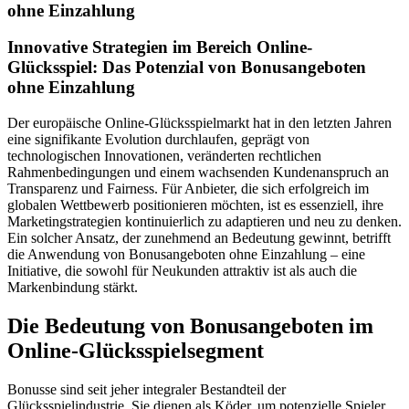
ohne Einzahlung
Innovative Strategien im Bereich Online-
Glücksspiel: Das Potenzial von Bonusangeboten
ohne Einzahlung
Der europäische Online-Glücksspielmarkt hat in den letzten Jahren
eine signifikante Evolution durchlaufen, geprägt von
technologischen Innovationen, veränderten rechtlichen
Rahmenbedingungen und einem wachsenden Kundenanspruch an
Transparenz und Fairness. Für Anbieter, die sich erfolgreich im
globalen Wettbewerb positionieren möchten, ist es essenziell, ihre
Marketingstrategien kontinuierlich zu adaptieren und neu zu denken.
Ein solcher Ansatz, der zunehmend an Bedeutung gewinnt, betrifft
die Anwendung von Bonusangeboten ohne Einzahlung – eine
Initiative, die sowohl für Neukunden attraktiv ist als auch die
Markenbindung stärkt.
Die Bedeutung von Bonusangeboten im
Online-Glücksspielsegment
Bonusse sind seit jeher integraler Bestandteil der
Glücksspielindustrie. Sie dienen als Köder, um potenzielle Spieler