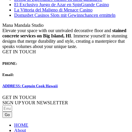
El Exclusivo Juego de Azar en SpinGrande Casino
La Vittoria del Maligno di Menace Casino
Domusbet Casinos Slots mit Gewinnchancen ermitteln
Mana Mandala Studio
Elevate your space with our unrivaled decorative floor and
stained
concrete services on Big Island, HI
. Immerse yourself in stunning
designs that merge durability and style, creating a masterpiece that
speaks volumes about your unique taste.
GET IN TOUCH
PHONE:
(808) 493-9231
Email:
damon.manamandala@icloud.com
ADDRESS:
Captain Cook Hawaii
GET IN TOUCH
SIGN UP YOUR NEWSLETTER
Go
HOME
About