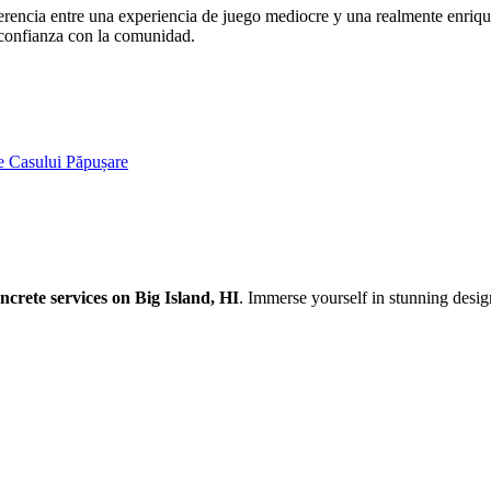
erencia entre una experiencia de juego mediocre y una realmente enriqu
 confianza con la comunidad.
le Casului Păpușare
ncrete services on Big Island, HI
. Immerse yourself in stunning design