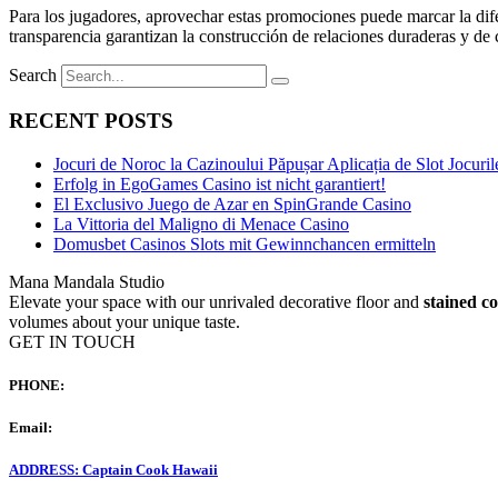
Para los jugadores, aprovechar estas promociones puede marcar la dif
transparencia garantizan la construcción de relaciones duraderas y de
Search
RECENT POSTS
Jocuri de Noroc la Cazinoului Păpușar Aplicația de Slot Jocuri
Erfolg in EgoGames Casino ist nicht garantiert!
El Exclusivo Juego de Azar en SpinGrande Casino
La Vittoria del Maligno di Menace Casino
Domusbet Casinos Slots mit Gewinnchancen ermitteln
Mana Mandala Studio
Elevate your space with our unrivaled decorative floor and
stained co
volumes about your unique taste.
GET IN TOUCH
PHONE:
(808) 493-9231
Email:
damon.manamandala@icloud.com
ADDRESS:
Captain Cook Hawaii