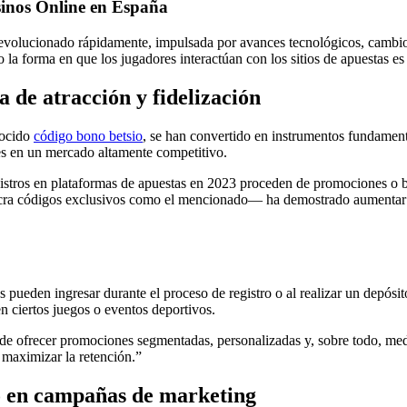
sinos Online en España
ha evolucionado rápidamente, impulsada por avances tecnológicos, cambi
la forma en que los jugadores interactúan con los sitios de apuestas es
a de atracción y fidelización
nocido
código bono betsio
, se han convertido en instrumentos fundament
tes en un mercado altamente competitivo.
istros en plataformas de apuestas en 2023 proceden de promociones o bo
ucra códigos exclusivos como el mencionado— ha demostrado aumentar l
 pueden ingresar durante el proceso de registro o al realizar un depósit
en ciertos juegos o eventos deportivos.
 de ofrecer promociones segmentadas, personalizadas y, sobre todo, med
 maximizar la retención.”
no en campañas de marketing