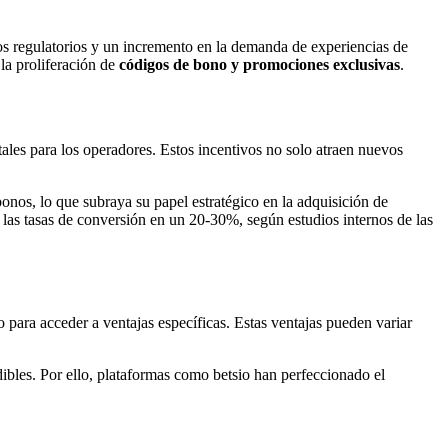
os regulatorios y un incremento en la demanda de experiencias de
 la proliferación de
códigos de bono y promociones exclusivas
.
ales para los operadores. Estos incentivos no solo atraen nuevos
nos, lo que subraya su papel estratégico en la adquisición de
as tasas de conversión en un 20-30%, según estudios internos de las
o para acceder a ventajas específicas. Estas ventajas pueden variar
ibles. Por ello, plataformas como betsio han perfeccionado el