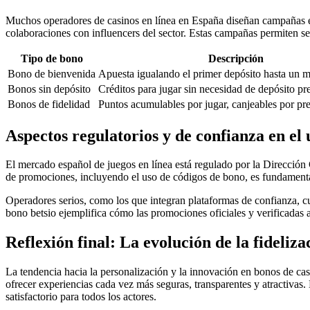
Muchos operadores de casinos en línea en España diseñan campañas es
colaboraciones con influencers del sector. Estas campañas permiten seg
Tipo de bono
Descripción
Bono de bienvenida
Apuesta igualando el primer depósito hasta un
Bonos sin depósito
Créditos para jugar sin necesidad de depósito pr
Bonos de fidelidad
Puntos acumulables por jugar, canjeables por pr
Aspectos regulatorios y de confianza en el
El mercado español de juegos en línea está regulado por la Direcció
de promociones, incluyendo el uso de códigos de bono, es fundamental 
Operadores serios, como los que integran plataformas de confianza, cu
bono betsio ejemplifica cómo las promociones oficiales y verificadas 
Reflexión final: La evolución de la fideliz
La tendencia hacia la personalización y la innovación en bonos de c
ofrecer experiencias cada vez más seguras, transparentes y atractivas.
satisfactorio para todos los actores.