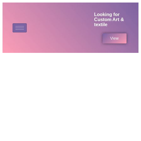
Looking for
Custom Art &
textile
View
El auge de las promociones
en casinos en línea:
Estrategias para maximizar
tus ganancias