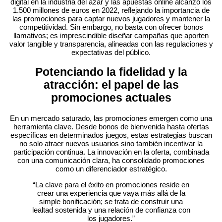
digital en la industria del azar y las apuestas online alcanzó los
1.500 millones de euros en 2022, reflejando la importancia de
las promociones para captar nuevos jugadores y mantener la
competitividad. Sin embargo, no basta con ofrecer bonos
llamativos; es imprescindible diseñar campañas que aporten
valor tangible y transparencia, alineadas con las regulaciones y
expectativas del público.
Potenciando la fidelidad y la
atracción: el papel de las
promociones actuales
En un mercado saturado, las promociones emergen como una
herramienta clave. Desde bonos de bienvenida hasta ofertas
específicas en determinados juegos, estas estrategias buscan
no solo atraer nuevos usuarios sino también incentivar la
participación continua. La innovación en la oferta, combinada
con una comunicación clara, ha consolidado promociones
como un diferenciador estratégico.
“La clave para el éxito en promociones reside en
crear una experiencia que vaya más allá de la
simple bonificación; se trata de construir una
lealtad sostenida y una relación de confianza con
los jugadores.”