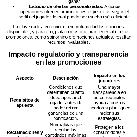
ganar.
Estudio de ofertas personalizadas:
Algunos
operadores ofrecen promociones específicas según el
perfil del jugador, lo cual puede ser mucho más eficiente.
La clave radica en conocer en profundidad las opciones
disponibles, y para ello, plataformas que mantienen al día sus
promociones, como spinorhino promociones actuales, resultan
recursos invaluables.
Impacto regulatorio y transparencia
en las promociones
Impacto en los
Aspecto
Descripción
jugadores
Condiciones que
Una mayor
determinan cuánto
transparencia en
debe apostar el
estos requisitos
Requisitos de
jugador antes de
ayuda a que los
apuesta
poder retirar
jugadores planifiquen
ganancias de una
mejor sus
bonificación.
estrategias.
Normativas que
Protegen a los
regulan las
Reclamaciones y
consumidores y
cantidades máximas