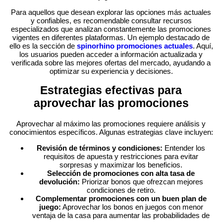
Para aquellos que desean explorar las opciones más actuales
y confiables, es recomendable consultar recursos
especializados que analizan constantemente las promociones
vigentes en diferentes plataformas. Un ejemplo destacado de
ello es la sección de
spinorhino promociones actuales
. Aquí,
los usuarios pueden acceder a información actualizada y
verificada sobre las mejores ofertas del mercado, ayudando a
optimizar su experiencia y decisiones.
Estrategias efectivas para
aprovechar las promociones
Aprovechar al máximo las promociones requiere análisis y
conocimientos específicos. Algunas estrategias clave incluyen:
Revisión de términos y condiciones:
Entender los
requisitos de apuesta y restricciones para evitar
sorpresas y maximizar los beneficios.
Selección de promociones con alta tasa de
devolución:
Priorizar bonos que ofrezcan mejores
condiciones de retiro.
Complementar promociones con un buen plan de
juego:
Aprovechar los bonos en juegos con menor
ventaja de la casa para aumentar las probabilidades de