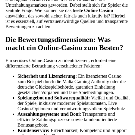
Unterhaltungsmarktes geworden. Dabei stellt sich für Spieler die
zentrale Frage: Wie können sie das
beste Online Casino
auswählen, das sowohl sicher, fair als auch lukrativ ist? Hierbei
ist es essenziell, auf vertrauenswürdige Quellen und transparente
Bewertungen zu achten.
Die Bewertungsdimensionen: Was
macht ein Online-Casino zum Besten?
Ein seriöses Online-Casino zu identifizieren, erfordert eine
differenzierte Betrachtung verschiedener Faktoren:
Sicherheit und Lizenzierung:
Ein lizenziertes Casino,
zum Beispiel durch die Malta Gaming Authority oder die
deutsche Glücksspielbehörde, garantiert Einhaltung
gesetzlicher Vorgaben und faire Spielbedingungen.
Spielangebot und Softwarequalität:
Vielfalt und Qualität
der Spiele, inklusive moderner Spielautomaten, Live-
Casino-Optionen und verantwortungsvollem Spielschutz.
Auszahlungssysteme und Boni:
Transparente und
effiziente Zahlungsprozesse sowie kundenorientierte
Bonusangebote.
Kundenservice:
Erreichbarkeit, Kompetenz und Support