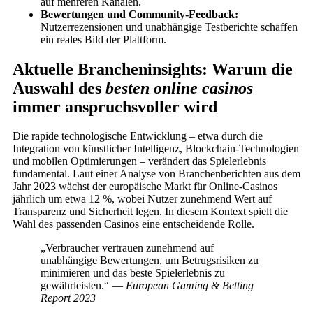
auf mehreren Kanälen.
Bewertungen und Community-Feedback:
Nutzerrezensionen und unabhängige Testberichte schaffen
ein reales Bild der Plattform.
Aktuelle Brancheninsights: Warum die
Auswahl des
besten online casinos
immer anspruchsvoller wird
Die rapide technologische Entwicklung – etwa durch die
Integration von künstlicher Intelligenz, Blockchain-Technologien
und mobilen Optimierungen – verändert das Spielerlebnis
fundamental. Laut einer Analyse von Branchenberichten aus dem
Jahr 2023 wächst der europäische Markt für Online-Casinos
jährlich um etwa 12 %, wobei Nutzer zunehmend Wert auf
Transparenz und Sicherheit legen. In diesem Kontext spielt die
Wahl des passenden Casinos eine entscheidende Rolle.
„Verbraucher vertrauen zunehmend auf
unabhängige Bewertungen, um Betrugsrisiken zu
minimieren und das beste Spielerlebnis zu
gewährleisten.“ —
European Gaming & Betting
Report 2023