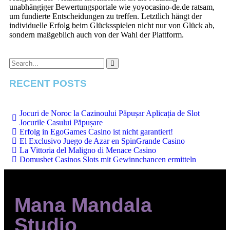
unabhängiger Bewertungsportale wie yoyocasino-de.de ratsam,
um fundierte Entscheidungen zu treffen. Letztlich hängt der
individuelle Erfolg beim Glücksspielen nicht nur von Glück ab,
sondern maßgeblich auch von der Wahl der Plattform.
RECENT POSTS
Jocuri de Noroc la Cazinoului Păpușar Aplicația de Slot
Jocurile Casului Păpușare
Erfolg in EgoGames Casino ist nicht garantiert!
El Exclusivo Juego de Azar en SpinGrande Casino
La Vittoria del Maligno di Menace Casino
Domusbet Casinos Slots mit Gewinnchancen ermitteln
Mana Mandala
Studio