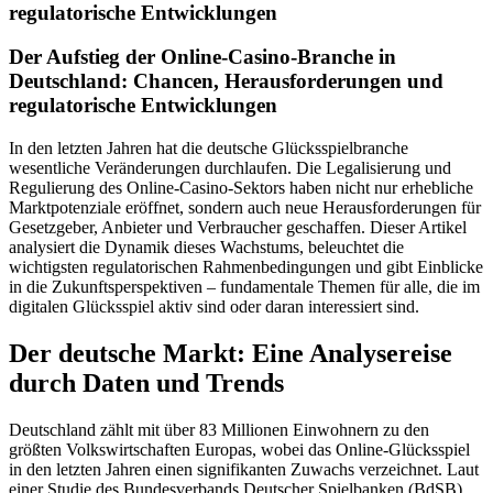
regulatorische Entwicklungen
Der Aufstieg der Online-Casino-Branche in
Deutschland: Chancen, Herausforderungen und
regulatorische Entwicklungen
In den letzten Jahren hat die deutsche Glücksspielbranche
wesentliche Veränderungen durchlaufen. Die Legalisierung und
Regulierung des Online-Casino-Sektors haben nicht nur erhebliche
Marktpotenziale eröffnet, sondern auch neue Herausforderungen für
Gesetzgeber, Anbieter und Verbraucher geschaffen. Dieser Artikel
analysiert die Dynamik dieses Wachstums, beleuchtet die
wichtigsten regulatorischen Rahmenbedingungen und gibt Einblicke
in die Zukunftsperspektiven – fundamentale Themen für alle, die im
digitalen Glücksspiel aktiv sind oder daran interessiert sind.
Der deutsche Markt: Eine Analysereise
durch Daten und Trends
Deutschland zählt mit über 83 Millionen Einwohnern zu den
größten Volkswirtschaften Europas, wobei das Online-Glücksspiel
in den letzten Jahren einen signifikanten Zuwachs verzeichnet. Laut
einer Studie des Bundesverbands Deutscher Spielbanken (BdSB)