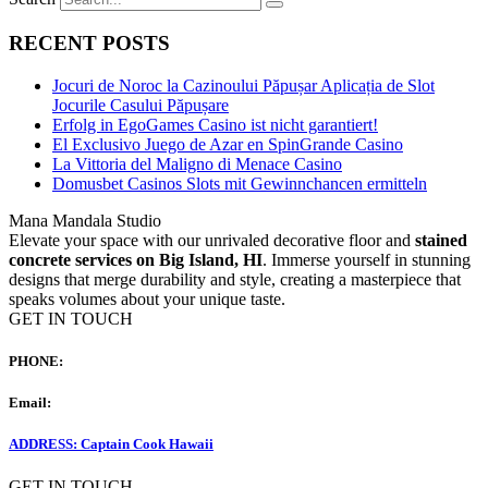
RECENT POSTS
Jocuri de Noroc la Cazinoului Păpușar Aplicația de Slot
Jocurile Casului Păpușare
Erfolg in EgoGames Casino ist nicht garantiert!
El Exclusivo Juego de Azar en SpinGrande Casino
La Vittoria del Maligno di Menace Casino
Domusbet Casinos Slots mit Gewinnchancen ermitteln
Mana Mandala Studio
Elevate your space with our unrivaled decorative floor and
stained
concrete services on Big Island, HI
. Immerse yourself in stunning
designs that merge durability and style, creating a masterpiece that
speaks volumes about your unique taste.
GET IN TOUCH
PHONE:
(808) 493-9231
Email:
damon.manamandala@icloud.com
ADDRESS:
Captain Cook Hawaii
GET IN TOUCH