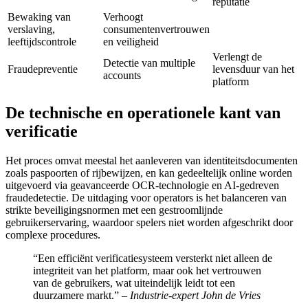
reputatie
Bewaking van
Verhoogt
verslaving,
consumentenvertrouwen
leeftijdscontrole
en veiligheid
Verlengt de
Detectie van multiple
Fraudepreventie
levensduur van het
accounts
platform
De technische en operationele kant van
verificatie
Het proces omvat meestal het aanleveren van identiteitsdocumenten
zoals paspoorten of rijbewijzen, en kan gedeeltelijk online worden
uitgevoerd via geavanceerde OCR-technologie en AI-gedreven
fraudedetectie. De uitdaging voor operators is het balanceren van
strikte beveiligingsnormen met een gestroomlijnde
gebruikerservaring, waardoor spelers niet worden afgeschrikt door
complexe procedures.
“Een efficiënt verificatiesysteem versterkt niet alleen de
integriteit van het platform, maar ook het vertrouwen
van de gebruikers, wat uiteindelijk leidt tot een
duurzamere markt.” –
Industrie-expert John de Vries