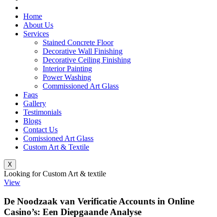
Home
About Us
Services
Stained Concrete Floor
Decorative Wall Finishing
Decorative Ceiling Finishing
Interior Painting
Power Washing
Commissioned Art Glass
Faqs
Gallery
Testimonials
Blogs
Contact Us
Comissioned Art Glass
Custom Art & Textile
X
Looking for Custom Art & textile
View
De Noodzaak van Verificatie Accounts in Online
Casino’s: Een Diepgaande Analyse