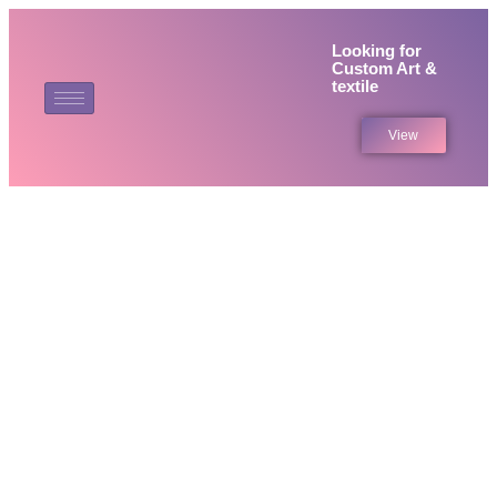
Looking for
Custom Art &
textile
View
De kracht van cashback
programma’s in de moderne
detailhandel