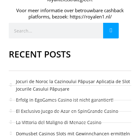
Voor meer informatie over betrouwbare cashback
platforms, bezoek: https://royalen1.nl/
RECENT POSTS
Jocuri de Noroc la Cazinoului Păpușar Aplicația de Slot
Jocurile Casului Păpușare
Erfolg in EgoGames Casino ist nicht garantiert!
El Exclusivo Juego de Azar en SpinGrande Casino
La Vittoria del Maligno di Menace Casino
Domusbet Casinos Slots mit Gewinnchancen ermitteln