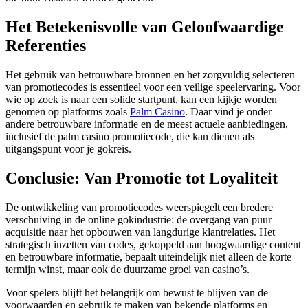
Het Betekenisvolle van Geloofwaardige
Referenties
Het gebruik van betrouwbare bronnen en het zorgvuldig selecteren
van promotiecodes is essentieel voor een veilige speelervaring. Voor
wie op zoek is naar een solide startpunt, kan een kijkje worden
genomen op platforms zoals
Palm Casino
. Daar vind je onder
andere betrouwbare informatie en de meest actuele aanbiedingen,
inclusief de palm casino promotiecode, die kan dienen als
uitgangspunt voor je gokreis.
Conclusie: Van Promotie tot Loyaliteit
De ontwikkeling van promotiecodes weerspiegelt een bredere
verschuiving in de online gokindustrie: de overgang van puur
acquisitie naar het opbouwen van langdurige klantrelaties. Het
strategisch inzetten van codes, gekoppeld aan hoogwaardige content
en betrouwbare informatie, bepaalt uiteindelijk niet alleen de korte
termijn winst, maar ook de duurzame groei van casino’s.
Voor spelers blijft het belangrijk om bewust te blijven van de
voorwaarden en gebruik te maken van bekende platforms en