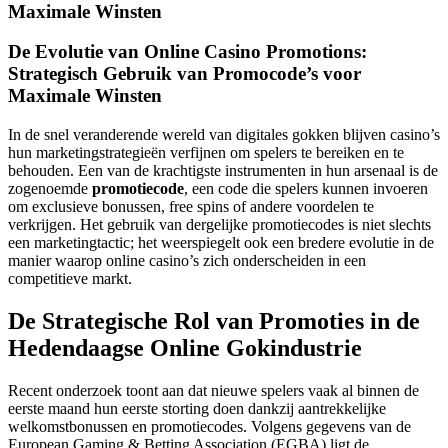
Maximale Winsten
De Evolutie van Online Casino Promotions:
Strategisch Gebruik van Promocode’s voor
Maximale Winsten
In de snel veranderende wereld van digitales gokken blijven casino’s
hun marketingstrategieën verfijnen om spelers te bereiken en te
behouden. Een van de krachtigste instrumenten in hun arsenaal is de
zogenoemde
promotiecode
, een code die spelers kunnen invoeren
om exclusieve bonussen, free spins of andere voordelen te
verkrijgen. Het gebruik van dergelijke promotiecodes is niet slechts
een marketingtactic; het weerspiegelt ook een bredere evolutie in de
manier waarop online casino’s zich onderscheiden in een
competitieve markt.
De Strategische Rol van Promoties in de
Hedendaagse Online Gokindustrie
Recent onderzoek toont aan dat nieuwe spelers vaak al binnen de
eerste maand hun eerste storting doen dankzij aantrekkelijke
welkomstbonussen en promotiecodes. Volgens gegevens van de
European Gaming & Betting Association (EGBA) ligt de