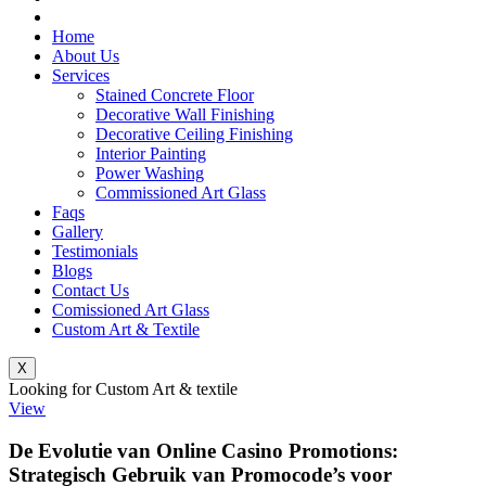
Home
About Us
Services
Stained Concrete Floor
Decorative Wall Finishing
Decorative Ceiling Finishing
Interior Painting
Power Washing
Commissioned Art Glass
Faqs
Gallery
Testimonials
Blogs
Contact Us
Comissioned Art Glass
Custom Art & Textile
X
Looking for Custom Art & textile
View
De Evolutie van Online Casino Promotions:
Strategisch Gebruik van Promocode’s voor